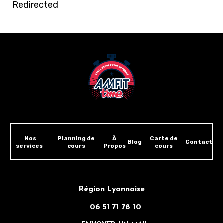
Redirected
Nos
Planning de
À
Carte de
Blog
Contact
services
cours
Propos
cours
Région Lyonnaise
06 51 71 78 10