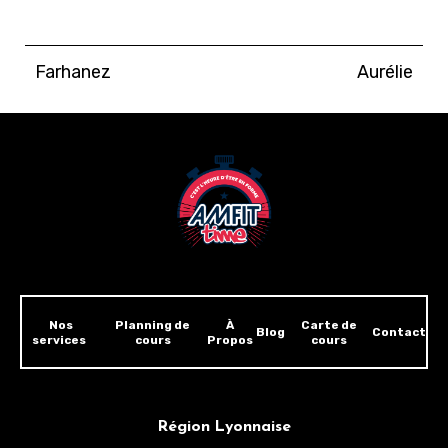
Farhanez
Aurélie
Nos
Planning de
À
Carte de
Blog
Contact
services
cours
Propos
cours
Région Lyonnaise